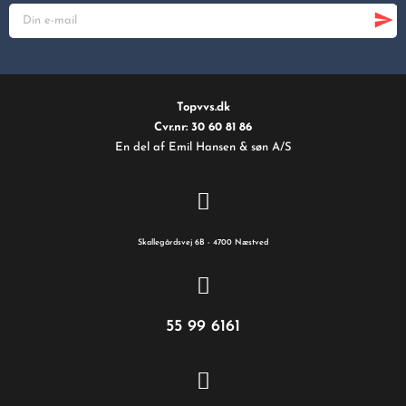
Topvvs.dk
Cvr.nr: 30 60 81 86
En del af Emil Hansen & søn A/S
Skallegårdsvej 6B - 4700 Næstved
55 99 6161