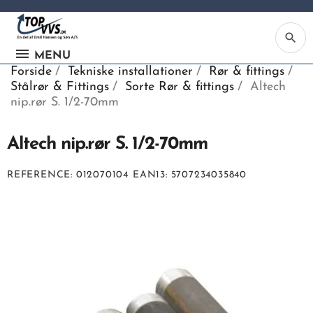
search
MENU
Forside
Tekniske installationer
Rør & fittings
Stålrør & Fittings
Sorte Rør & fittings
Altech
nip.rør S. 1/2-70mm
Altech nip.rør S. 1/2-70mm
Ka
REFERENCE
012070104
EAN13
5707234035840
Be
søg
ind
vv
ell
nu