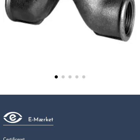
Overbøjning S. 1.1/4
269,06 kr
E-Mærket
Certificeret