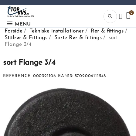
search
MENU
Forside
Tekniske installationer
Rør & fittings
Stålrør & Fittings
Sorte Rør & fittings
sort
Flange 3/4
sort Flange 3/4
Kategor
REFERENCE
000321106
EAN13
5702006111548
Begynd din
søgning, ve
indtaste tek
vvs numme
eller EAN-
nummer.