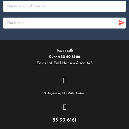
Topvvs.dk
Cvr.nr: 30 60 81 86
En del af Emil Hansen & søn A/S
Skallegårdsvej 6B - 4700 Næstved
55 99 6161