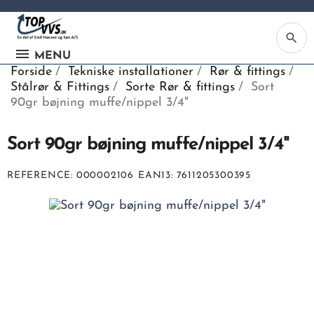
search
MENU
Forside
Tekniske installationer
Rør & fittings
Stålrør & Fittings
Sorte Rør & fittings
Sort
90gr bøjning muffe/nippel 3/4"
Sort 90gr bøjning muffe/nippel 3/4"
Ka
REFERENCE
000002106
EAN13
7611205300395
Be
søg
ind
vv
ell
nu