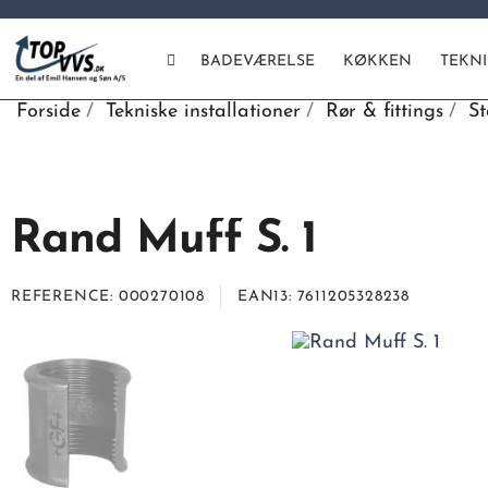
BADEVÆRELSE
KØKKEN
TEKN
Forside
Tekniske installationer
Rør & fittings
St
Rand Muff S. 1
REFERENCE
000270108
EAN13
7611205328238