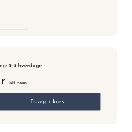
nummer.
ing:
2-3 hverdage
kr
Inkl. moms
Læg i kurv