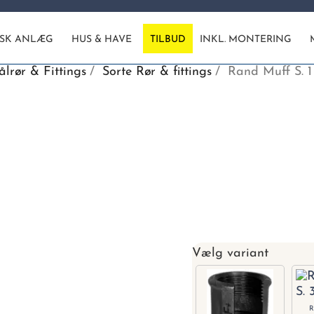
ISK ANLÆG
HUS & HAVE
TILBUD
INKL. MONTERING
ålrør & Fittings
Sorte Rør & fittings
Rand Muff S. 1
Vælg variant
R