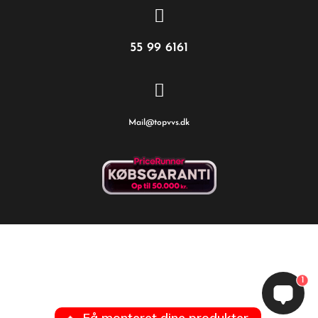
55 99 6161
Mail@topvvs.dk
1
Få monteret dine produkter