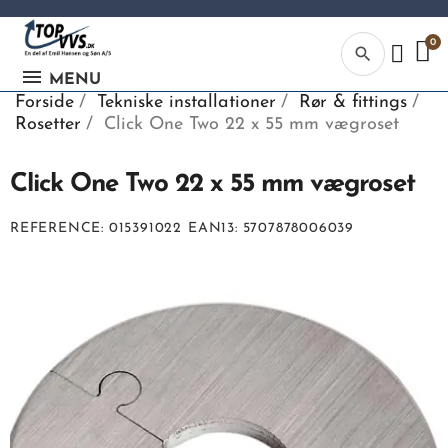
search
MENU
Forside
Tekniske installationer
Rør & fittings
Rosetter
Click One Two 22 x 55 mm vægroset
Click One Two 22 x 55 mm vægroset
Kategor
REFERENCE
015391022
EAN13
5707878006039
Begynd din
søgning, ve
indtaste tek
vvs numme
eller EAN-
nummer.