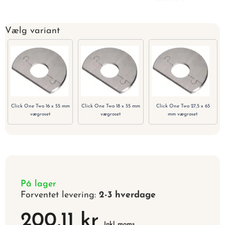
Vælg variant
Click One Two 16 x 55 mm
Click One Two 18 x 55 mm
Click One Two 27,5 x 65
vægroset
vægroset
mm vægroset
På lager
Forventet levering:
2-3 hverdage
200,11 kr
Inkl. moms