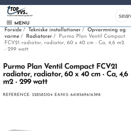
sear
MENU
Forside
Tekniske installationer
Opvarmning og
varme
Radiatorer
Purmo Plan Ventil Compact
FCV21 radiator, radiator, 60 x 40 cm - Ca, 4,6 m2
- 299 watt
Ka
Purmo Plan Ventil Compact FCV21
radiator, radiator, 60 x 40 cm - Ca, 4,6
Be
m2 - 299 watt
søg
ind
REFERENCE
328583104
EAN13
6418569616398
vv
ell
nu