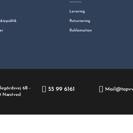
Levering
okiepolitik
Returnering
er
Reklamation
legårdsvej 6B -
55 99 6161
Mail@topvv
0 Næstved