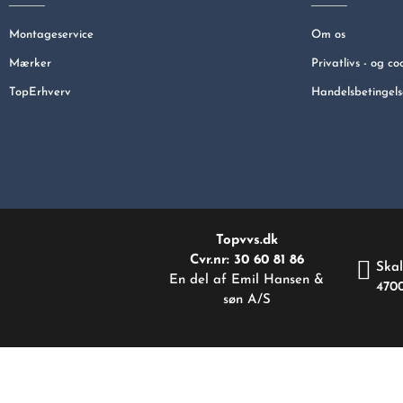
Montageservice
Om os
Mærker
Privatlivs - og co
TopErhverv
Handelsbetingels
Topvvs.dk
Cvr.nr: 30 60 81 86
Skal
En del af Emil Hansen &
470
søn A/S