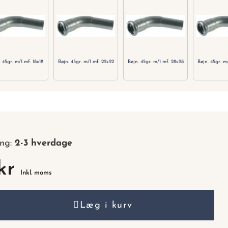
nummer.
. 45gr. m/1 mf. 18x18
Bøjn. 45gr. m/1 mf. 22x22
Bøjn. 45gr. m/1 mf. 28x28
Bøjn. 45gr. m
ing:
2-3 hverdage
kr
Inkl. moms
Læg i kurv