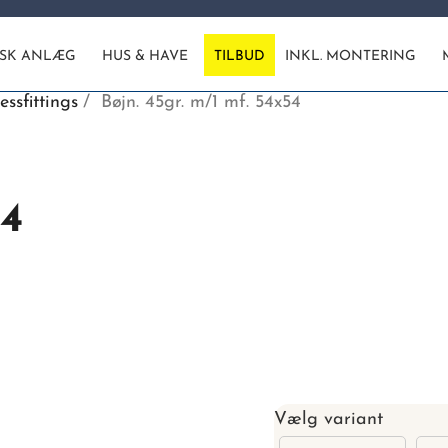
ISK ANLÆG
HUS & HAVE
TILBUD
INKL. MONTERING
essfittings
Bøjn. 45gr. m/1 mf. 54x54
54
Vælg variant