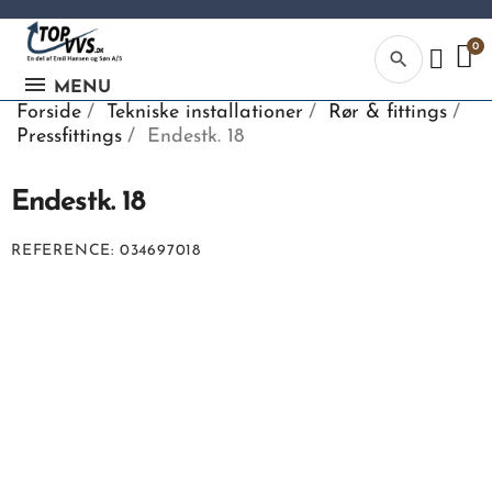
search
MENU
Forside
Tekniske installationer
Rør & fittings
Pressfittings
Endestk. 18
Endestk. 18
Kategor
REFERENCE
034697018
Begynd din
søgning, ve
indtaste tek
vvs numme
eller EAN-
nummer.