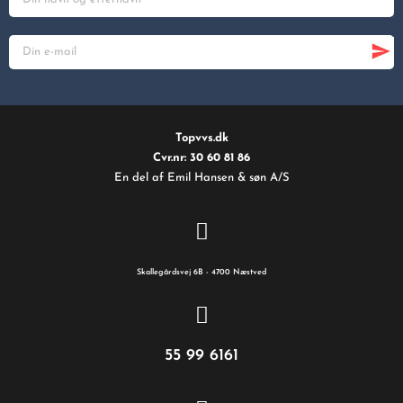
Topvvs.dk
Cvr.nr: 30 60 81 86
En del af Emil Hansen & søn A/S
Skallegårdsvej 6B - 4700 Næstved
55 99 6161