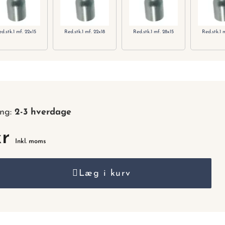
nummer.
d.stk.1 mf. 22x15
Red.stk.1 mf. 22x18
Red.stk.1 mf. 28x15
Red.stk.1 
ing:
2-3 hverdage
kr
Inkl. moms
Læg i kurv