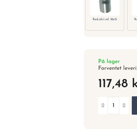
Red.stk.1 mf. 18x15
Re
På lager
Forventet lever
117,48 