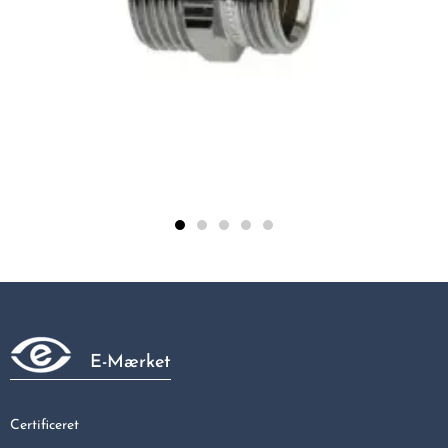
TA Komp. nippel 1/2". Uden omløber. Forkromet FPL
38,50 kr
E-Mærket
Certificeret