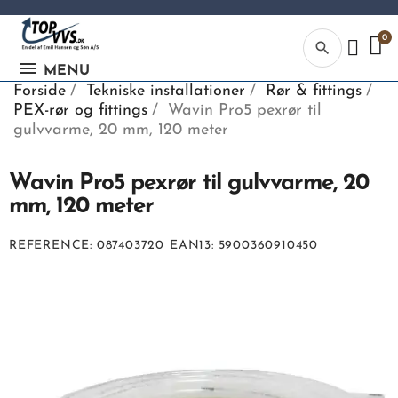
search
MENU
Forside
Tekniske installationer
Rør & fittings
PEX-rør og fittings
Wavin Pro5 pexrør til
gulvvarme, 20 mm, 120 meter
Wavin Pro5 pexrør til gulvvarme, 20
Kategor
mm, 120 meter
Begynd din
REFERENCE
087403720
EAN13
5900360910450
søgning, ve
indtaste tek
vvs numme
eller EAN-
nummer.