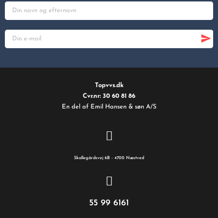
Topvvs.dk
Cvr.nr: 30 60 81 86
En del af Emil Hansen & søn A/S
Skallegårdsvej 6B - 4700 Næstved
55 99 6161