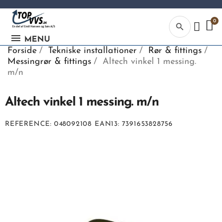
search
MENU
Forside
Tekniske installationer
Rør & fittings
Messingrør & fittings
Altech vinkel 1 messing.
m/n
Altech vinkel 1 messing. m/n
Kategor
REFERENCE
048092108
EAN13
7391653828756
Begynd din
søgning, ve
indtaste tek
vvs numme
eller EAN-
nummer.