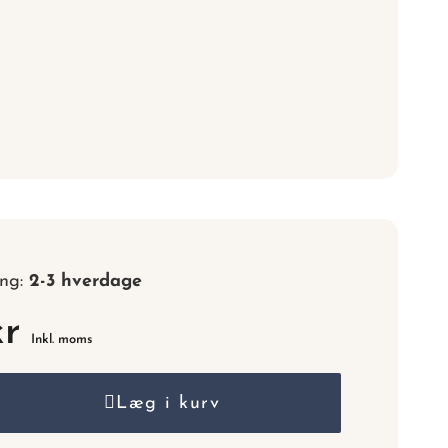
nummer.
ing:
2-3 hverdage
kr
Inkl. moms
Læg i kurv