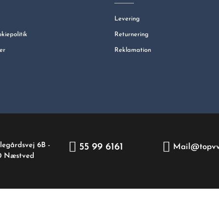
Levering
okiepolitik
Returnering
er
Reklamation
legårdsvej 6B -
55 99 6161
Mail@topvv
0 Næstved