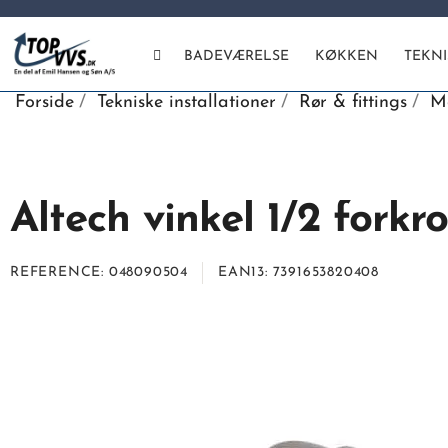
BADEVÆRELSE
KØKKEN
TEKN
Forside
Tekniske installationer
Rør & fittings
Me
Altech vinkel 1/2 forkr
REFERENCE
048090504
EAN13
7391653820408