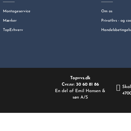
Montageservice
Om os
Mærker
Privatlivs - og co
TopErhverv
Handelsbetingels
Topvvs.dk
Cvr.nr: 30 60 81 86
Skal
En del af Emil Hansen &
470
søn A/S