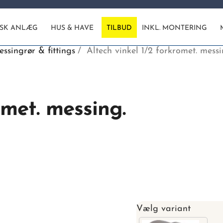
ISK ANLÆG
HUS & HAVE
TILBUD
INKL. MONTERING
ssingrør & fittings
Altech vinkel 1/2 forkromet. messi
omet. messing.
Vælg variant