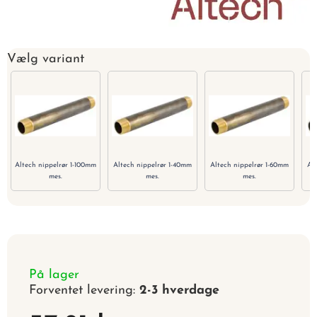
Vælg variant
Altech nippelrør 1-100mm
Altech nippelrør 1-40mm
Altech nippelrør 1-60mm
Al
mes.
mes.
mes.
På lager
Forventet levering:
2-3 hverdage