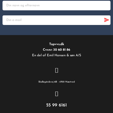
Topvvs.dk
Cvr.nr: 30 60 81 86
En del af Emil Hansen & søn A/S
Skallegårdsvej 6B - 4700 Næstved
55 99 6161