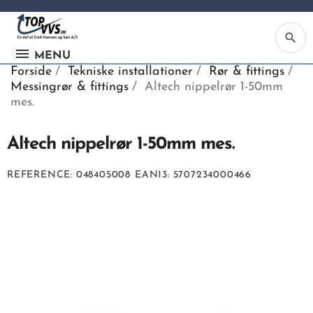
search
MENU
Forside
Tekniske installationer
Rør & fittings
Messingrør & fittings
Altech nippelrør 1-50mm
mes.
Altech nippelrør 1-50mm mes.
Ka
REFERENCE
048405008
EAN13
5707234000466
Be
søg
ind
vv
ell
nu