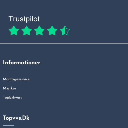
Informationer
Montageservice
Mærker
TopErhverv
Topvvs.dk