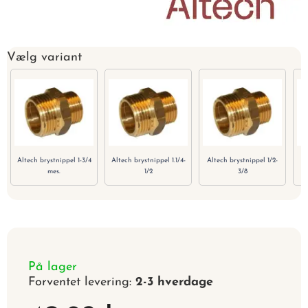
Vælg variant
Altech brystnippel 1-3/4
Altech brystnippel 1.1/4-
Altech brystnippel 1/2-
A
mes.
1/2
3/8
På lager
Forventet levering:
2-3 hverdage