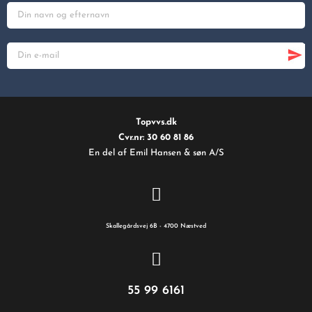
Topvvs.dk
Cvr.nr: 30 60 81 86
En del af Emil Hansen & søn A/S
Skallegårdsvej 6B - 4700 Næstved
55 99 6161