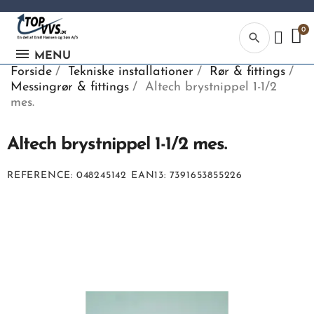
search
MENU
Forside
Tekniske installationer
Rør & fittings
Messingrør & fittings
Altech brystnippel 1-1/2
mes.
Altech brystnippel 1-1/2 mes.
Kategor
REFERENCE
048245142
EAN13
7391653855226
Begynd din
søgning, ve
indtaste tek
vvs numme
eller EAN-
nummer.