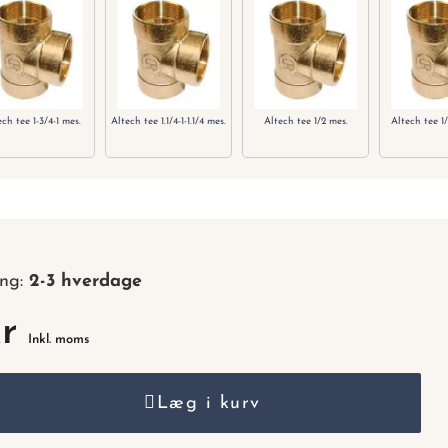
nummer.
ch tee 1-3/4-1 mes.
Altech tee 1.1/4-1-1.1/4 mes.
Altech tee 1/2 mes.
Altech tee 1
ing:
2-3 hverdage
kr
Inkl. moms
Læg i kurv