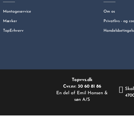
Montageservice
Om os
Mærker
Privatlivs - og co
TopErhverv
Handelsbetingels
Topvvs.dk
Cvr.nr: 30 60 81 86
Skal
En del af Emil Hansen &
470
søn A/S