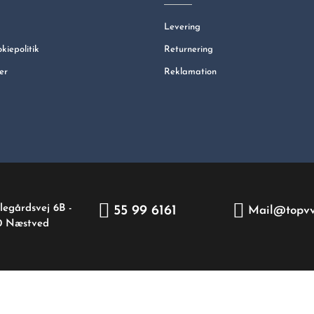
Levering
okiepolitik
Returnering
er
Reklamation
legårdsvej 6B -
55 99 6161
Mail@topvv
0 Næstved