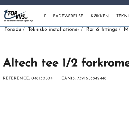
BADEVÆRELSE
KØKKEN
TEKN
Forside
Tekniske installationer
Rør & fittings
Me
Altech tee 1/2 forkrom
REFERENCE
048130504
EAN13
7391653842448