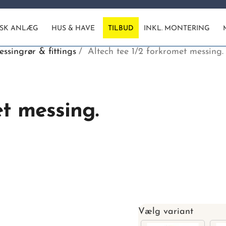
ISK ANLÆG
HUS & HAVE
TILBUD
INKL. MONTERING
ssingrør & fittings
Altech tee 1/2 forkromet messing.
et messing.
Vælg variant