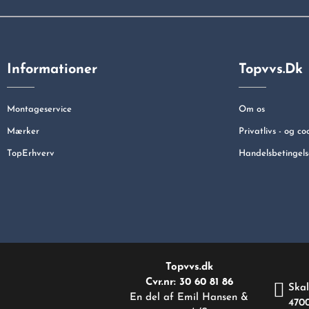
Informationer
Topvvs.dk
Montageservice
Om os
Mærker
Privatlivs - og co
TopErhverv
Handelsbetingels
Topvvs.dk
Cvr.nr: 30 60 81 86
Skal
En del af Emil Hansen &
470