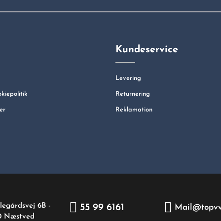
Kundeservice
Levering
okiepolitik
Returnering
er
Reklamation
legårdsvej 6B -
55 99 6161
Mail@topvv
0 Næstved