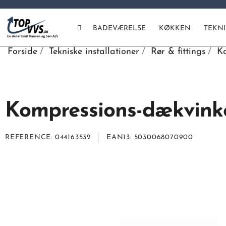
BADEVÆRELSE
KØKKEN
TEKN
Forside
Tekniske installationer
Rør & fittings
Ko
Kompressions-dækvinke
REFERENCE
044163532
EAN13
5030068070900