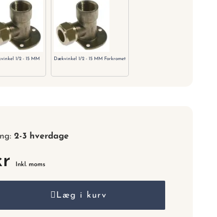
nummer.
vinkel 1/2 - 15 MM
Dækvinkel 1/2 - 15 MM Forkromet
ing:
2-3 hverdage
kr
Inkl. moms
Læg i kurv