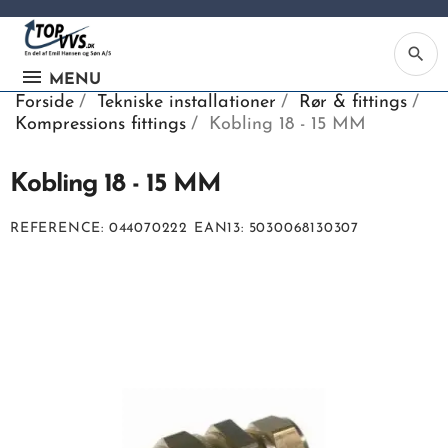
search
MENU
Forside
Tekniske installationer
Rør & fittings
Kompressions fittings
Kobling 18 - 15 MM
Kobling 18 - 15 MM
Ka
REFERENCE
044070222
EAN13
5030068130307
Be
søg
ind
vv
ell
nu