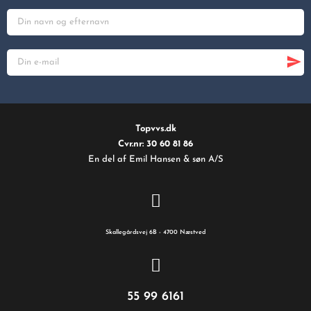
Topvvs.dk
Cvr.nr: 30 60 81 86
En del af Emil Hansen & søn A/S
Skallegårdsvej 6B - 4700 Næstved
55 99 6161