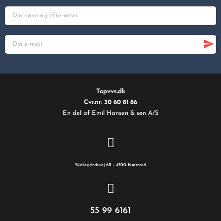
Topvvs.dk
Cvr.nr: 30 60 81 86
En del af Emil Hansen & søn A/S
Skallegårdsvej 6B - 4700 Næstved
55 99 6161