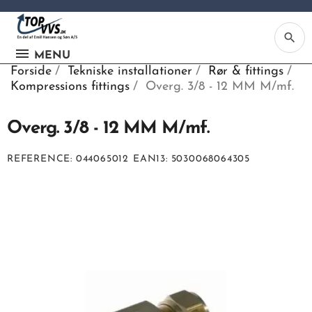
search
MENU
Forside
Tekniske installationer
Rør & fittings
Kompressions fittings
Overg. 3/8 - 12 MM M/mf.
Overg. 3/8 - 12 MM M/mf.
Ka
REFERENCE
044065012
EAN13
5030068064305
Be
søg
ind
vv
ell
nu