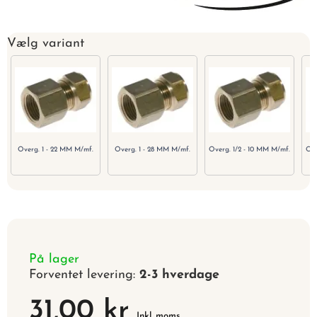
Vælg variant
Overg. 1 - 22 MM M/mf.
Overg. 1 - 28 MM M/mf.
Overg. 1/2 - 10 MM M/mf.
Ove
På lager
Forventet levering:
2-3 hverdage
31,00 kr
Inkl. moms