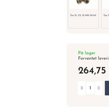
Tee 12- 1/2 -12 MM M/mf.
Tee 
På lager
Forventet lever
264,75