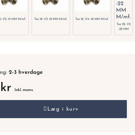
nummer.
15- 1/2 -15 MM M/mf.
Tee 18- 1/2 -18 MM M/mf.
Tee 18- 3/4 -18 MM M/mf.
Tee 22- 1/2
-22 MM
M/mf.
ing:
2-3 hverdage
 kr
Inkl. moms
Læg i kurv