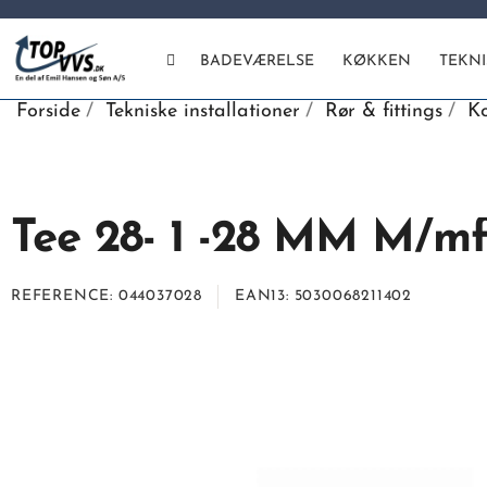
BADEVÆRELSE
KØKKEN
TEKN
Forside
Tekniske installationer
Rør & fittings
Ko
Tee 28- 1 -28 MM M/mf
REFERENCE
044037028
EAN13
5030068211402