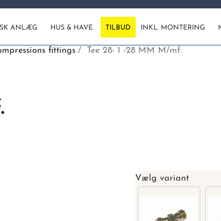
ISK ANLÆG
HUS & HAVE
TILBUD
INKL. MONTERING
mpressions fittings
Tee 28- 1 -28 MM M/mf.
.
Vælg variant