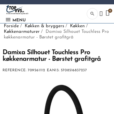
search
MENU
Forside
Køkken & bryggers
Køkken
Køkkenarmaturer
Damixa Silhouet Touchless Pro
køkkenarmatur - Børstet grafitgrå
Damixa Silhouet Touchless Pro
Kategor
køkkenarmatur - Børstet grafitgrå
Begynd din
REFERENCE
709561112
EAN13
5708516837237
søgning, ve
indtaste tek
vvs numme
eller EAN-
nummer.