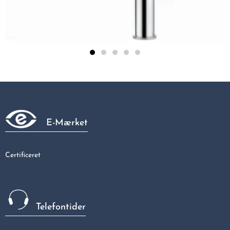
KWC SIN køkkenarmatur i krom, med udtræksbruser
4.349,00 kr
E-Mærket
Certificeret
Telefontider