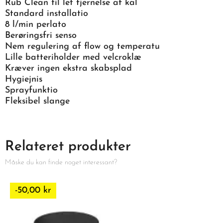
Rub Clean til let fjernelse af kal
Standard installatio
8 l/min perlato
Berøringsfri senso
Nem regulering af flow og temperatu
Lille batteriholder med velcroklæ
Kræver ingen ekstra skabsplad
Hygiejnis
Sprayfunktio
Fleksibel slange
Relateret produkter
Måske du kan finde noget interessant?
-50,00 kr