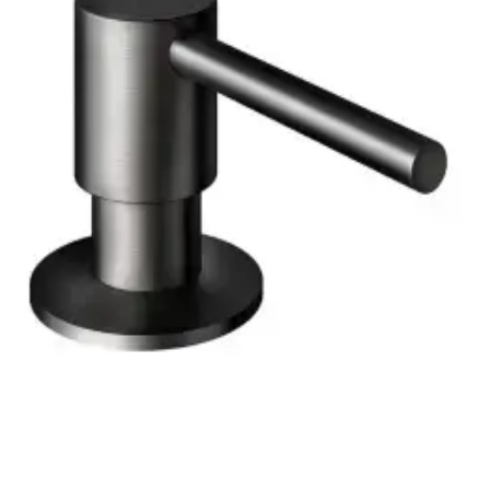
Tilbehør til køkkenvaske
Damixa Silhouet sæbedispenser i børstet grafitgrå