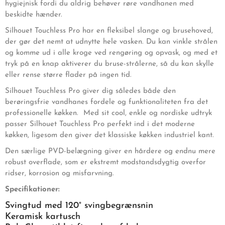
hygiejnisk fordi du aldrig behøver røre vandhanen med
beskidte hænder.
Silhouet Touchless Pro har en fleksibel slange og brusehoved,
der gør det nemt at udnytte hele vasken. Du kan vinkle strålen
og komme ud i alle kroge ved rengøring og opvask, og med et
tryk på en knap aktiverer du bruse-strålerne, så du kan skylle
eller rense større flader på ingen tid.
Silhouet Touchless Pro giver dig således både den
berøringsfrie vandhanes fordele og funktionaliteten fra det
professionelle køkken. Med sit cool, enkle og nordiske udtryk
passer Silhouet Touchless Pro perfekt ind i det moderne
køkken, ligesom den giver det klassiske køkken industriel kant.
Den særlige PVD-belægning giver en hårdere og endnu mere
robust overflade, som er ekstremt modstandsdygtig overfor
ridser, korrosion og misfarvning.
Specifikationer:
Svingtud med 120° svingbegrænsnin
Keramisk kartusch