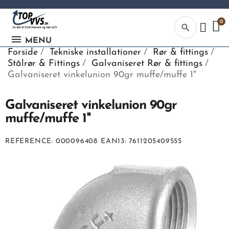
search
MENU
Forside
Tekniske installationer
Rør & fittings
Stålrør & Fittings
Galvaniseret Rør & fittings
Galvaniseret vinkelunion 90gr muffe/muffe 1"
Galvaniseret vinkelunion 90gr
Kategor
muffe/muffe 1"
Begynd din
REFERENCE
000096408
EAN13
7611205409555
søgning, ve
indtaste tek
vvs numme
eller EAN-
nummer.