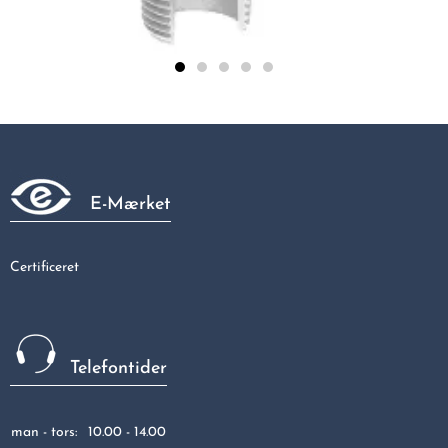
Galvaniseret vinkelunion 90gr muffe/nippel 1/2"
176,86 kr
E-Mærket
Certificeret
Telefontider
man - tors:
10.00 - 14.00