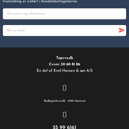
framelding er anført i handelsbetingelserne.
Topvvs.dk
Cvr.nr: 30 60 81 86
En del af Emil Hansen & søn A/S
Skallegårdsvej 6B - 4700 Næstved
55 99 6161