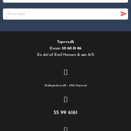
Topvvs.dk
Cvr.nr: 30 60 81 86
En del af Emil Hansen & søn A/S
Skallegårdsvej 6B - 4700 Næstved
55 99 6161