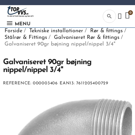
search
MENU
Forside
Tekniske installationer
Rør & fittings
Stålrør & Fittings
Galvaniseret Rør & fittings
Galvaniseret 90gr bøjning nippel/nippel 3/4"
Galvaniseret 90gr bøjning
Kategor
nippel/nippel 3/4"
Begynd din
REFERENCE
000003406
EAN13
7611205400729
søgning, ve
indtaste tek
vvs numme
eller EAN-
nummer.