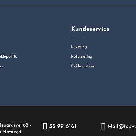
Kundeservice
Levering
okiepolitik
Returnering
er
Reklamation
legårdsvej 6B -
55 99 6161
Mail@topvv
0 Næstved