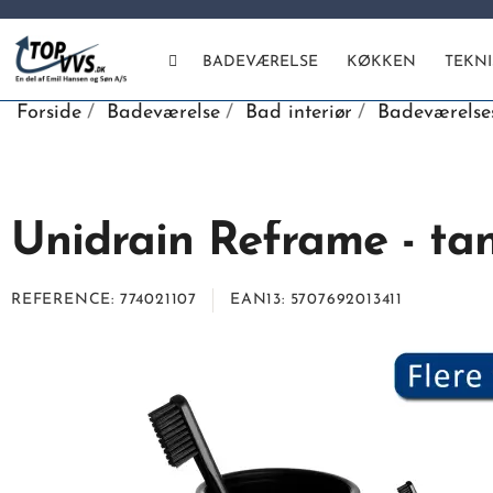
BADEVÆRELSE
KØKKEN
TEKN
Forside
Badeværelse
Bad interiør
Badeværelses
Unidrain Reframe - tan
REFERENCE
774021107
EAN13
5707692013411