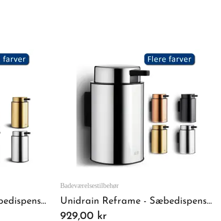
Badeværelsestilbehør
Unidrain Reframe - Sæbedispenser stående - Poleret stål
Unidrain Reframe - Sæbedispenser væghængt - Poleret stål
929,00 kr