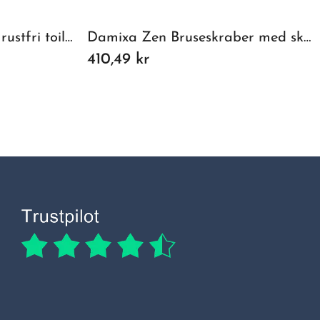
Pressalit Choice poleret rustfri toiletpapirholder
Damixa Zen Bruseskraber med skaft, Krom
410,49 kr