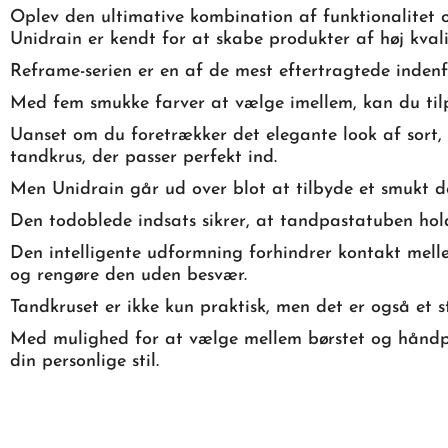
Oplev den ultimative kombination af funktionalitet 
Unidrain er kendt for at skabe produkter af høj kval
Reframe-serien er en af de mest eftertragtede indenfo
Med fem smukke farver at vælge imellem, kan du tilp
Uanset om du foretrækker det elegante look af sort, d
tandkrus, der passer perfekt ind.
Men Unidrain går ud over blot at tilbyde et smukt d
Den todoblede indsats sikrer, at tandpastatuben hold
Den intelligente udformning forhindrer kontakt mellem
og rengøre den uden besvær.
Tandkruset er ikke kun praktisk, men det er også et s
Med mulighed for at vælge mellem børstet og håndpole
din personlige stil.