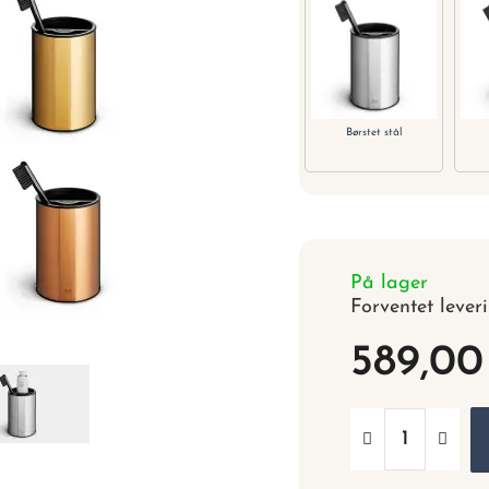
Børstet stål
På lager
Forventet lever
589,00