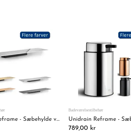
hør
Badeværelsestilbehør
Unidrain Reframe - Sæbehylde væghængt - Poleret stål
789,00 kr