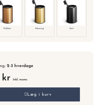
nummer.
Kobber
Messing
Sort
ing:
2-3 hverdage
 kr
Inkl. moms
Læg i kurv