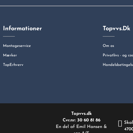
Informationer
Topvvs.dk
Montageservice
Om os
Mærker
Privatlivs - og co
TopErhverv
Handelsbetingels
Topvvs.dk
Cvr.nr: 30 60 81 86
Skal
En del af Emil Hansen &
470