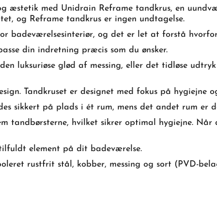
og æstetik med Unidrain Reframe tandkrus, en uundværl
itet, og Reframe tandkrus er ingen undtagelse.
r badeværelsesinteriør, og det er let at forstå hvorfor
asse din indretning præcis som du ønsker.
en luksuriøse glød af messing, eller det tidløse udtryk
esign. Tandkruset er designet med fokus på hygiejne og
es sikkert på plads i ét rum, mens det andet rum er de
 tandbørsterne, hvilket sikrer optimal hygiejne. Når de
tilfuldt element på dit badeværelse.
ret rustfrit stål, kobber, messing og sort (PVD-belagt