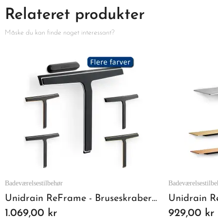
Relateret produkter
Måske du kan finde noget interessant?
Badeværelsestilbehør
Badeværelsestilbe
Unidrain ReFrame - Bruseskraber Poleret Stål
1.069,00 kr
929,00 kr