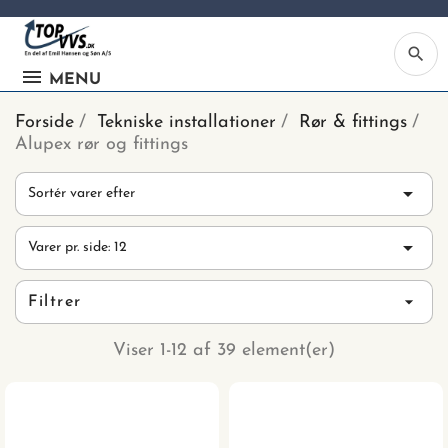
search
MENU
Forside
Tekniske installationer
Rør & fittings
Alupex rør og fittings

Sortér varer efter
Ka

Varer pr. side: 12
Be
søg
Filtrer
ind
vv
Viser 1-12 af 39 element(er)
ell
nu