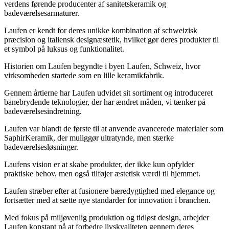
verdens førende producenter af sanitetskeramik og
badeværelsesarmaturer.
Laufen er kendt for deres unikke kombination af schweizisk
præcision og italiensk designæstetik, hvilket gør deres produkter til
et symbol på luksus og funktionalitet.
Historien om Laufen begyndte i byen Laufen, Schweiz, hvor
virksomheden startede som en lille keramikfabrik.
Gennem årtierne har Laufen udvidet sit sortiment og introduceret
banebrydende teknologier, der har ændret måden, vi tænker på
badeværelsesindretning.
Laufen var blandt de første til at anvende avancerede materialer som
SaphirKeramik, der muliggør ultratynde, men stærke
badeværelsesløsninger.
Laufens vision er at skabe produkter, der ikke kun opfylder
praktiske behov, men også tilføjer æstetisk værdi til hjemmet.
Laufen stræber efter at fusionere bæredygtighed med elegance og
fortsætter med at sætte nye standarder for innovation i branchen.
Med fokus på miljøvenlig produktion og tidløst design, arbejder
Laufen konstant på at forbedre livskvaliteten gennem deres