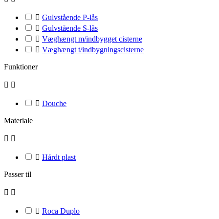

Gulvstående P-lås

Gulvstående S-lås

Væghængt m/indbygget cisterne

Væghængt t/indbygningscisterne
Funktioner



Douche
Materiale



Hårdt plast
Passer til



Roca Duplo