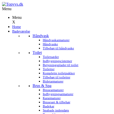
Menu
Menu
X
Home
Badeværelse
Håndvask
Håndvaskarmaturer
Håndvaske
Tilbehør til håndvaske
Toilet
Toiletsæder
Indbygningscisterner
Betjeningsplader til toilet
Toiletter
Komplette toiletpakker
Tilbehør til toiletter
Bidetarmaturer
Brus & Spa
Brusearmaturer
Indbygningsarmaturer
Kararmaturer
Brusesæt & tilbehør
Badekar
Spabade indendørs