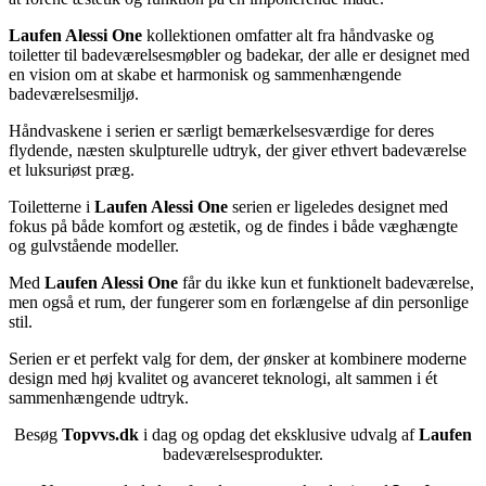
Laufen Alessi One
kollektionen omfatter alt fra håndvaske og
toiletter til badeværelsesmøbler og badekar, der alle er designet med
en vision om at skabe et harmonisk og sammenhængende
badeværelsesmiljø.
Håndvaskene i serien er særligt bemærkelsesværdige for deres
flydende, næsten skulpturelle udtryk, der giver ethvert badeværelse
et luksuriøst præg.
Toiletterne i
Laufen Alessi One
serien er ligeledes designet med
fokus på både komfort og æstetik, og de findes i både væghængte
og gulvstående modeller.
Med
Laufen Alessi One
får du ikke kun et funktionelt badeværelse,
men også et rum, der fungerer som en forlængelse af din personlige
stil.
Serien er et perfekt valg for dem, der ønsker at kombinere moderne
design med høj kvalitet og avanceret teknologi, alt sammen i ét
sammenhængende udtryk.
Besøg
Topvvs.dk
i dag og opdag det eksklusive udvalg af
Laufen
badeværelsesprodukter.