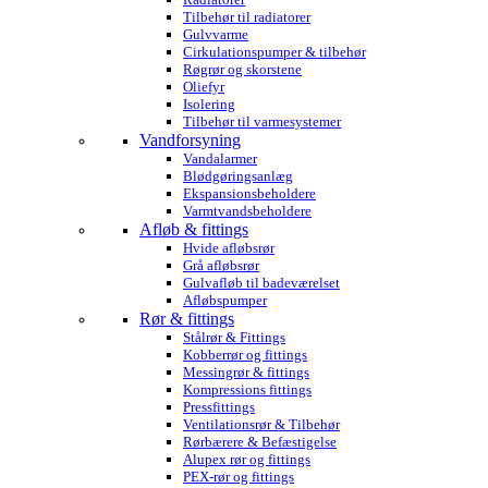
Tilbehør til radiatorer
Gulvvarme
Cirkulationspumper & tilbehør
Røgrør og skorstene
Oliefyr
Isolering
Tilbehør til varmesystemer
Vandforsyning
Vandalarmer
Blødgøringsanlæg
Ekspansionsbeholdere
Varmtvandsbeholdere
Afløb & fittings
Hvide afløbsrør
Grå afløbsrør
Gulvafløb til badeværelset
Afløbspumper
Rør & fittings
Stålrør & Fittings
Kobberrør og fittings
Messingrør & fittings
Kompressions fittings
Pressfittings
Ventilationsrør & Tilbehør
Rørbærere & Befæstigelse
Alupex rør og fittings
PEX-rør og fittings