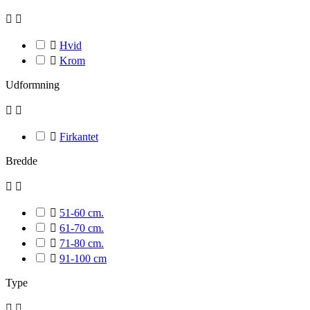



Hvid

Krom
Udformning



Firkantet
Bredde



51-60 cm.

61-70 cm.

71-80 cm.

91-100 cm
Type

