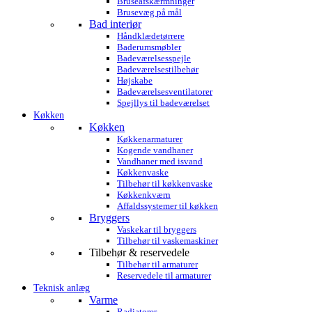
Bruseafskærmninger
Brusevæg på mål
Bad interiør
Håndklædetørrere
Baderumsmøbler
Badeværelsesspejle
Badeværelsestilbehør
Højskabe
Badeværelsesventilatorer
Spejllys til badeværelset
Køkken
Køkken
Køkkenarmaturer
Kogende vandhaner
Vandhaner med isvand
Køkkenvaske
Tilbehør til køkkenvaske
Køkkenkværn
Affaldssystemer til køkken
Bryggers
Vaskekar til bryggers
Tilbehør til vaskemaskiner
Tilbehør & reservedele
Tilbehør til armaturer
Reservedele til armaturer
Teknisk anlæg
Varme
Radiatorer