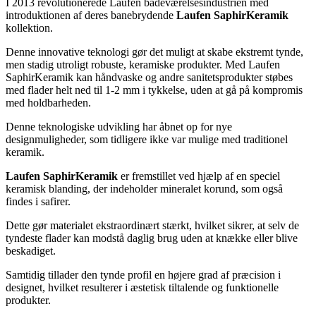
I 2013 revolutionerede Laufen badeværelsesindustrien med
introduktionen af deres banebrydende
Laufen SaphirKeramik
kollektion.
Denne innovative teknologi gør det muligt at skabe ekstremt tynde,
men stadig utroligt robuste, keramiske produkter. Med Laufen
SaphirKeramik kan håndvaske og andre sanitetsprodukter støbes
med flader helt ned til 1-2 mm i tykkelse, uden at gå på kompromis
med holdbarheden.
Denne teknologiske udvikling har åbnet op for nye
designmuligheder, som tidligere ikke var mulige med traditionel
keramik.
Laufen SaphirKeramik
er fremstillet ved hjælp af en speciel
keramisk blanding, der indeholder mineralet korund, som også
findes i safirer.
Dette gør materialet ekstraordinært stærkt, hvilket sikrer, at selv de
tyndeste flader kan modstå daglig brug uden at knække eller blive
beskadiget.
Samtidig tillader den tynde profil en højere grad af præcision i
designet, hvilket resulterer i æstetisk tiltalende og funktionelle
produkter.