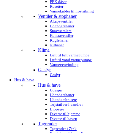
PEX-dåser
Rosetter
Varmekabler til frostsikring
Ventiler & stophaner
Aftapsventiler
Udendørshaner
Snavssamlere
Kontraventiler
Kuglehaner
Nilhaner
Klima
Luft til luft varmepumpe
Luft til vand varmepumpe
Varmegenvinding
Gasfyr
Gasfyr
Hus & have
Hus & have
Udespa
Udendørshaner
Udendørsbrusere
Tøjstativer i vandrør
Biopejse
Diverse til hjemme
Diverse til haven
Tagrender
Tagrender i Zink