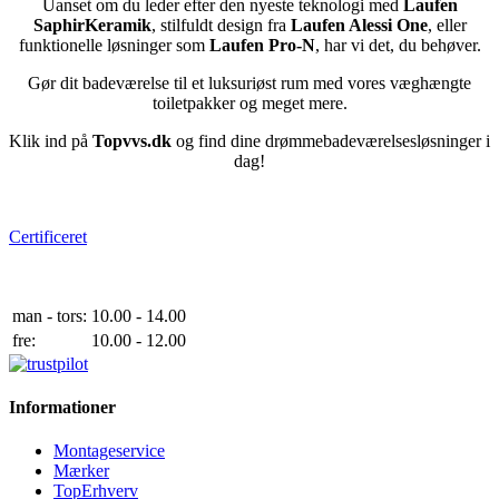
Uanset om du leder efter den nyeste teknologi med
Laufen
SaphirKeramik
, stilfuldt design fra
Laufen Alessi One
, eller
funktionelle løsninger som
Laufen Pro-N
, har vi det, du behøver.
Gør dit badeværelse til et luksuriøst rum med vores væghængte
toiletpakker og meget mere.
Klik ind på
Topvvs.dk
og find dine drømmebadeværelsesløsninger i
dag!
e-mærket
Certificeret
Telefontider
man - tors:
10.00 - 14.00
fre:
10.00 - 12.00
Informationer
Montageservice
Mærker
TopErhverv