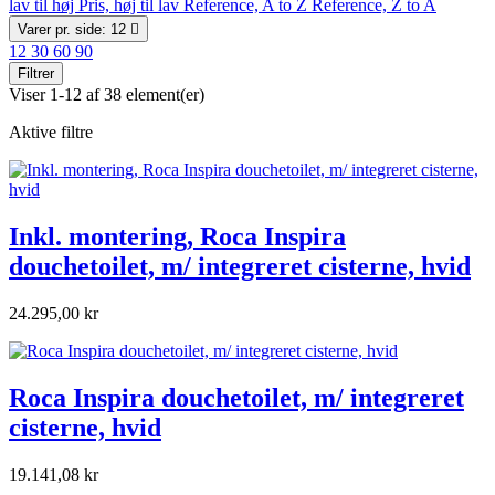
lav til høj
Pris, høj til lav
Reference, A to Z
Reference, Z to A
Varer pr. side: 12

12
30
60
90
Filtrer
Viser 1-12 af 38 element(er)
Aktive filtre
Inkl. montering, Roca Inspira
douchetoilet, m/ integreret cisterne, hvid
24.295,00 kr
Roca Inspira douchetoilet, m/ integreret
cisterne, hvid
19.141,08 kr