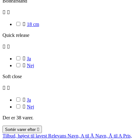
Bolteafstand



18 cm
Quick release



Ja

Nej
Soft close



Ja

Nej
Der er 38 varer.
Sortér varer efter

Tilbud, højest til lavest
Relevans
Navn, A til Å
Navn, Å til A
Pris,