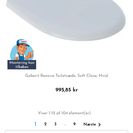
Geberit Renova Toiletsæde, Soft Close, Hvid
995,85 kr
Viser 1-12 af 104 element(er)

1
2
3
…
9
Næste