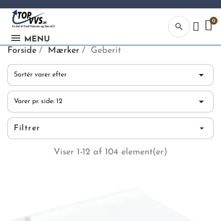
search
MENU
Forside
Mærker
Geberit

Sortér varer efter

Varer pr. side: 12
Kategor
Filtrer
Begynd din
søgning, ve
Viser 1-12 af 104 element(er)
indtaste tek
vvs numme
eller EAN-
nummer.