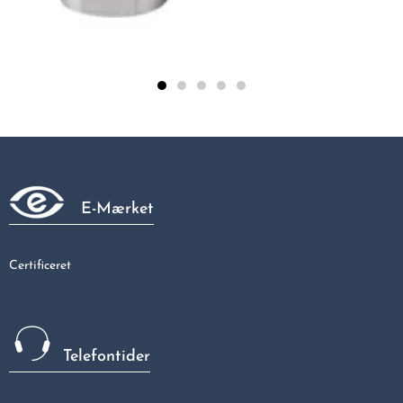
Lodde bøjning 22 mm 90Gr, med to loddemuffer
20,98 kr
E-Mærket
Certificeret
Telefontider