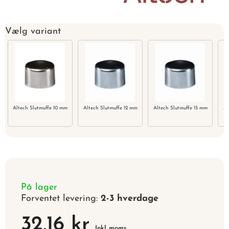
Vælg variant
Altech Slutmuffe 10 mm
Altech Slutmuffe 12 mm
Altech Slutmuffe 15 mm
Al
På lager
Forventet levering:
2-3 hverdage
32,16 kr
Inkl. moms