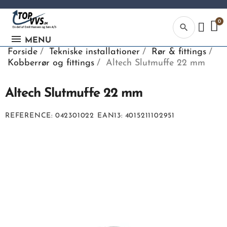
search
MENU
Forside
Tekniske installationer
Rør & fittings
Kobberrør og fittings
Altech Slutmuffe 22 mm
Altech Slutmuffe 22 mm
Kategor
REFERENCE
042301022
EAN13
4015211102951
Begynd din
søgning, ve
indtaste tek
vvs numme
eller EAN-
nummer.