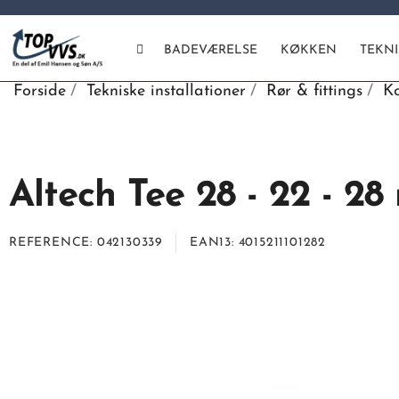
BADEVÆRELSE
KØKKEN
TEKN
Forside
Tekniske installationer
Rør & fittings
Ko
Altech Tee 28 - 22 - 2
REFERENCE
042130339
EAN13
4015211101282