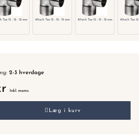
nummer.
h Tee 15 - 12 - 12 mm
Altech Tee 15 - 12 - 15 mm
Altech Tee 15 - 15 - 12 mm
Altech Tee 15 
ing:
2-3 hverdage
kr
Inkl. moms
Læg i kurv