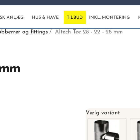
ISK ANLÆG
HUS & HAVE
TILBUD
INKL. MONTERING
bberrør og fittings
Altech Tee 28 - 22 - 28 mm
8 mm
Vælg variant